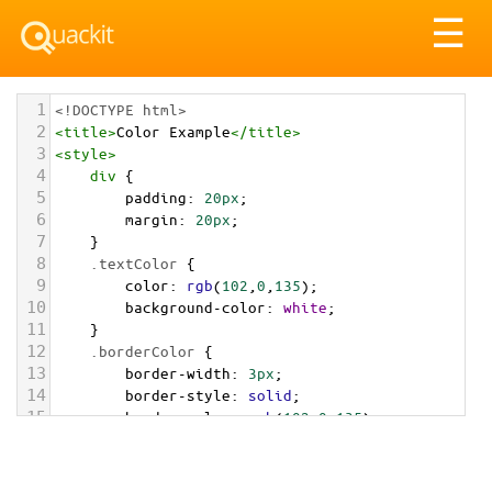
Tog
☰
nav
1
<!DOCTYPE html>
2
<
title
>
Color Example
</
title
>
3
<
style
>
4
div
 {
5
padding
: 
20px
;
6
margin
: 
20px
;
7
    }
8
.textColor
 {
9
color
: 
rgb
(
102
,
0
,
135
);
10
background-color
: 
white
;
11
    }
12
.borderColor
 {
13
border-width
: 
3px
;
14
border-style
: 
solid
;
15
border-color
: 
rgb
(
102
,
0
,
135
);
16
    }
17
.backgroundColor
 {
18
background-color
: 
rgb
(
102
,
0
,
135
);