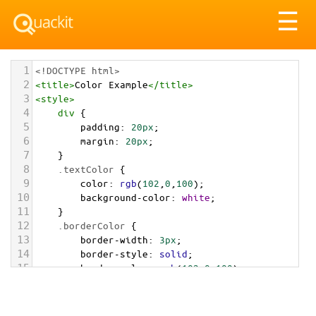
Tog
☰
nav
1
<!DOCTYPE html>
2
<
title
>
Color Example
</
title
>
3
<
style
>
4
div
 {
5
padding
: 
20px
;
6
margin
: 
20px
;
7
    }
8
.textColor
 {
9
color
: 
rgb
(
102
,
0
,
100
);
10
background-color
: 
white
;
11
    }
12
.borderColor
 {
13
border-width
: 
3px
;
14
border-style
: 
solid
;
15
border-color
: 
rgb
(
102
,
0
,
100
);
16
    }
17
.backgroundColor
 {
18
background-color
: 
rgb
(
102
,
0
,
100
);