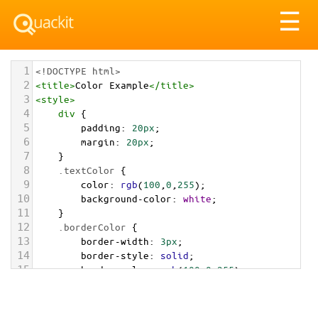
Tog
☰
nav
1
<!DOCTYPE html>
2
<
title
>
Color Example
</
title
>
3
<
style
>
4
div
 {
5
padding
: 
20px
;
6
margin
: 
20px
;
7
    }
8
.textColor
 {
9
color
: 
rgb
(
100
,
0
,
255
);
10
background-color
: 
white
;
11
    }
12
.borderColor
 {
13
border-width
: 
3px
;
14
border-style
: 
solid
;
15
border-color
: 
rgb
(
100
,
0
,
255
);
16
    }
17
.backgroundColor
 {
18
background-color
: 
rgb
(
100
,
0
,
255
);