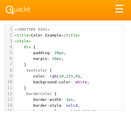
Tog
☰
nav
1
<!DOCTYPE html>
2
<
title
>
Color Example
</
title
>
3
<
style
>
4
div
 {
5
padding
: 
20px
;
6
margin
: 
20px
;
7
    }
8
.textColor
 {
9
color
: 
rgb
(
10
,
255
,
0
);
10
background-color
: 
white
;
11
    }
12
.borderColor
 {
13
border-width
: 
3px
;
14
border-style
: 
solid
;
15
border-color
: 
rgb
(
10
,
255
,
0
);
16
    }
17
.backgroundColor
 {
18
background-color
: 
rgb
(
10
,
255
,
0
);