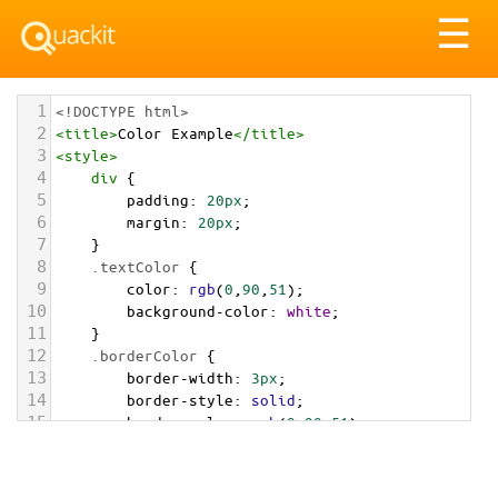
Tog
☰
nav
1
<!DOCTYPE html>
2
<
title
>
Color Example
</
title
>
3
<
style
>
4
div
 {
5
padding
: 
20px
;
6
margin
: 
20px
;
7
    }
8
.textColor
 {
9
color
: 
rgb
(
0
,
90
,
51
);
10
background-color
: 
white
;
11
    }
12
.borderColor
 {
13
border-width
: 
3px
;
14
border-style
: 
solid
;
15
border-color
: 
rgb
(
0
,
90
,
51
);
16
    }
17
.backgroundColor
 {
18
background-color
: 
rgb
(
0
,
90
,
51
);