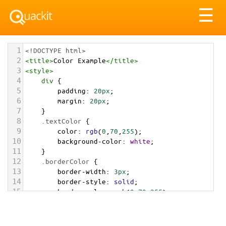
Tog
☰
nav
1
<!DOCTYPE html>
2
<
title
>
Color Example
</
title
>
3
<
style
>
4
div
 {
5
padding
: 
20px
;
6
margin
: 
20px
;
7
    }
8
.textColor
 {
9
color
: 
rgb
(
0
,
70
,
255
);
10
background-color
: 
white
;
11
    }
12
.borderColor
 {
13
border-width
: 
3px
;
14
border-style
: 
solid
;
15
border-color
: 
rgb
(
0
,
70
,
255
);
16
    }
17
.backgroundColor
 {
18
background-color
: 
rgb
(
0
,
70
,
255
);