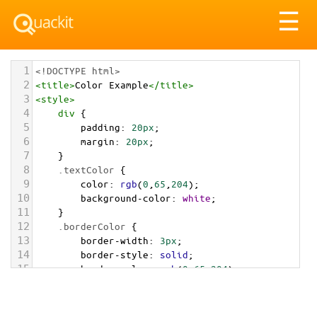
Tog
☰
nav
1
<!DOCTYPE html>
2
<
title
>
Color Example
</
title
>
3
<
style
>
4
div
 {
5
padding
: 
20px
;
6
margin
: 
20px
;
7
    }
8
.textColor
 {
9
color
: 
rgb
(
0
,
65
,
204
);
10
background-color
: 
white
;
11
    }
12
.borderColor
 {
13
border-width
: 
3px
;
14
border-style
: 
solid
;
15
border-color
: 
rgb
(
0
,
65
,
204
);
16
    }
17
.backgroundColor
 {
18
background-color
: 
rgb
(
0
,
65
,
204
);