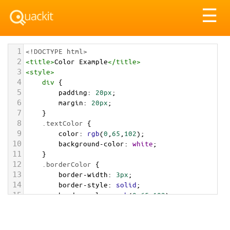
Tog
☰
nav
1
<!DOCTYPE html>
2
<
title
>
Color Example
</
title
>
3
<
style
>
4
div
 {
5
padding
: 
20px
;
6
margin
: 
20px
;
7
    }
8
.textColor
 {
9
color
: 
rgb
(
0
,
65
,
102
);
10
background-color
: 
white
;
11
    }
12
.borderColor
 {
13
border-width
: 
3px
;
14
border-style
: 
solid
;
15
border-color
: 
rgb
(
0
,
65
,
102
);
16
    }
17
.backgroundColor
 {
18
background-color
: 
rgb
(
0
,
65
,
102
);