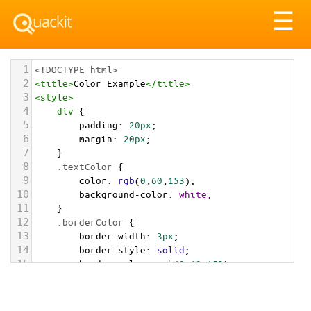
Tog
☰
nav
1
<!DOCTYPE html>
2
<
title
>
Color Example
</
title
>
3
<
style
>
4
div
 {
5
padding
: 
20px
;
6
margin
: 
20px
;
7
    }
8
.textColor
 {
9
color
: 
rgb
(
0
,
60
,
153
);
10
background-color
: 
white
;
11
    }
12
.borderColor
 {
13
border-width
: 
3px
;
14
border-style
: 
solid
;
15
border-color
: 
rgb
(
0
,
60
,
153
);
16
    }
17
.backgroundColor
 {
18
background-color
: 
rgb
(
0
,
60
,
153
);