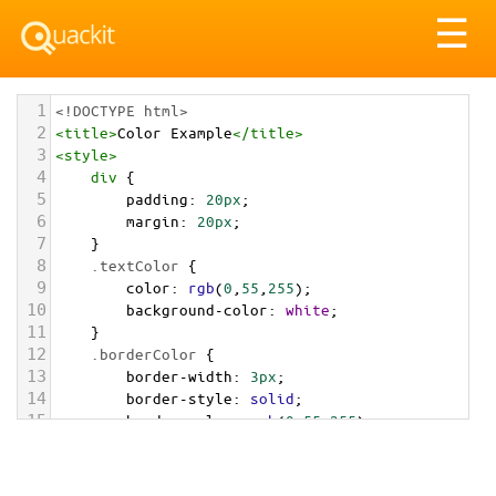
Tog
☰
nav
1
<!DOCTYPE html>
2
<
title
>
Color Example
</
title
>
3
<
style
>
4
div
 {
5
padding
: 
20px
;
6
margin
: 
20px
;
7
    }
8
.textColor
 {
9
color
: 
rgb
(
0
,
55
,
255
);
10
background-color
: 
white
;
11
    }
12
.borderColor
 {
13
border-width
: 
3px
;
14
border-style
: 
solid
;
15
border-color
: 
rgb
(
0
,
55
,
255
);
16
    }
17
.backgroundColor
 {
18
background-color
: 
rgb
(
0
,
55
,
255
);