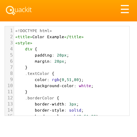
Tog
☰
nav
1
<!DOCTYPE html>
2
<
title
>
Color Example
</
title
>
3
<
style
>
4
div
 {
5
padding
: 
20px
;
6
margin
: 
20px
;
7
    }
8
.textColor
 {
9
color
: 
rgb
(
0
,
51
,
80
);
10
background-color
: 
white
;
11
    }
12
.borderColor
 {
13
border-width
: 
3px
;
14
border-style
: 
solid
;
15
border-color
: 
rgb
(
0
,
51
,
80
);
16
    }
17
.backgroundColor
 {
18
background-color
: 
rgb
(
0
,
51
,
80
);