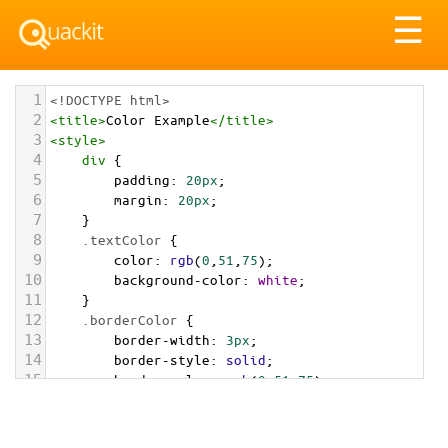
Tog
☰
nav
1
<!DOCTYPE html>
2
<
title
>
Color Example
</
title
>
3
<
style
>
4
div
 {
5
padding
: 
20px
;
6
margin
: 
20px
;
7
    }
8
.textColor
 {
9
color
: 
rgb
(
0
,
51
,
75
);
10
background-color
: 
white
;
11
    }
12
.borderColor
 {
13
border-width
: 
3px
;
14
border-style
: 
solid
;
15
border-color
: 
rgb
(
0
,
51
,
75
);
16
    }
17
.backgroundColor
 {
18
background-color
: 
rgb
(
0
,
51
,
75
);