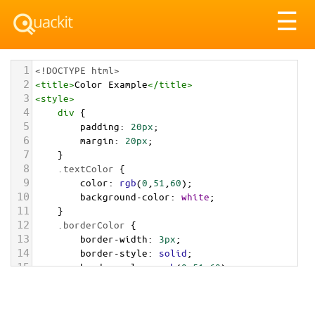
Tog
☰
nav
1
<!DOCTYPE html>
2
<
title
>
Color Example
</
title
>
3
<
style
>
4
div
 {
5
padding
: 
20px
;
6
margin
: 
20px
;
7
    }
8
.textColor
 {
9
color
: 
rgb
(
0
,
51
,
60
);
10
background-color
: 
white
;
11
    }
12
.borderColor
 {
13
border-width
: 
3px
;
14
border-style
: 
solid
;
15
border-color
: 
rgb
(
0
,
51
,
60
);
16
    }
17
.backgroundColor
 {
18
background-color
: 
rgb
(
0
,
51
,
60
);