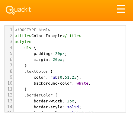
Tog
☰
nav
1
<!DOCTYPE html>
2
<
title
>
Color Example
</
title
>
3
<
style
>
4
div
 {
5
padding
: 
20px
;
6
margin
: 
20px
;
7
    }
8
.textColor
 {
9
color
: 
rgb
(
0
,
51
,
25
);
10
background-color
: 
white
;
11
    }
12
.borderColor
 {
13
border-width
: 
3px
;
14
border-style
: 
solid
;
15
border-color
: 
rgb
(
0
,
51
,
25
);
16
    }
17
.backgroundColor
 {
18
background-color
: 
rgb
(
0
,
51
,
25
);