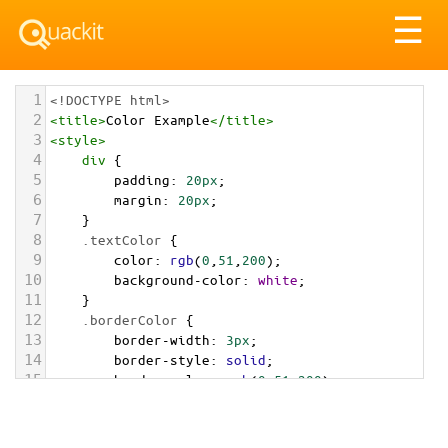
Tog
☰
nav
1
<!DOCTYPE html>
2
<
title
>
Color Example
</
title
>
3
<
style
>
4
div
 {
5
padding
: 
20px
;
6
margin
: 
20px
;
7
    }
8
.textColor
 {
9
color
: 
rgb
(
0
,
51
,
200
);
10
background-color
: 
white
;
11
    }
12
.borderColor
 {
13
border-width
: 
3px
;
14
border-style
: 
solid
;
15
border-color
: 
rgb
(
0
,
51
,
200
);
16
    }
17
.backgroundColor
 {
18
background-color
: 
rgb
(
0
,
51
,
200
);