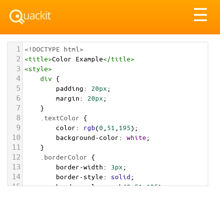
Tog
☰
nav
1
<!DOCTYPE html>
2
<
title
>
Color Example
</
title
>
3
<
style
>
4
div
 {
5
padding
: 
20px
;
6
margin
: 
20px
;
7
    }
8
.textColor
 {
9
color
: 
rgb
(
0
,
51
,
195
);
10
background-color
: 
white
;
11
    }
12
.borderColor
 {
13
border-width
: 
3px
;
14
border-style
: 
solid
;
15
border-color
: 
rgb
(
0
,
51
,
195
);
16
    }
17
.backgroundColor
 {
18
background-color
: 
rgb
(
0
,
51
,
195
);