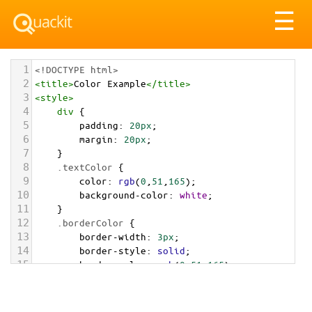
Tog
☰
nav
1
<!DOCTYPE html>
2
<
title
>
Color Example
</
title
>
3
<
style
>
4
div
 {
5
padding
: 
20px
;
6
margin
: 
20px
;
7
    }
8
.textColor
 {
9
color
: 
rgb
(
0
,
51
,
165
);
10
background-color
: 
white
;
11
    }
12
.borderColor
 {
13
border-width
: 
3px
;
14
border-style
: 
solid
;
15
border-color
: 
rgb
(
0
,
51
,
165
);
16
    }
17
.backgroundColor
 {
18
background-color
: 
rgb
(
0
,
51
,
165
);