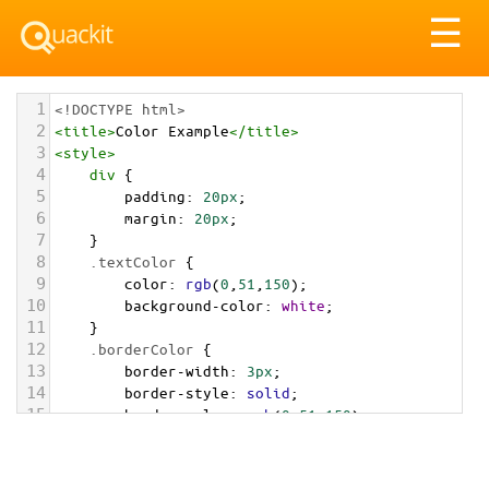
Tog
☰
nav
1
<!DOCTYPE html>
2
<
title
>
Color Example
</
title
>
3
<
style
>
4
div
 {
5
padding
: 
20px
;
6
margin
: 
20px
;
7
    }
8
.textColor
 {
9
color
: 
rgb
(
0
,
51
,
150
);
10
background-color
: 
white
;
11
    }
12
.borderColor
 {
13
border-width
: 
3px
;
14
border-style
: 
solid
;
15
border-color
: 
rgb
(
0
,
51
,
150
);
16
    }
17
.backgroundColor
 {
18
background-color
: 
rgb
(
0
,
51
,
150
);