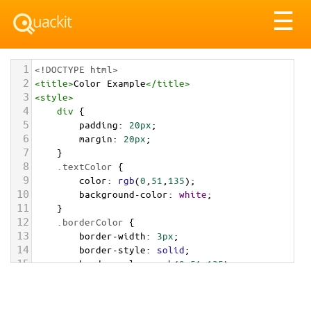
Tog
☰
nav
1
<!DOCTYPE html>
2
<
title
>
Color Example
</
title
>
3
<
style
>
4
div
 {
5
padding
: 
20px
;
6
margin
: 
20px
;
7
    }
8
.textColor
 {
9
color
: 
rgb
(
0
,
51
,
135
);
10
background-color
: 
white
;
11
    }
12
.borderColor
 {
13
border-width
: 
3px
;
14
border-style
: 
solid
;
15
border-color
: 
rgb
(
0
,
51
,
135
);
16
    }
17
.backgroundColor
 {
18
background-color
: 
rgb
(
0
,
51
,
135
);