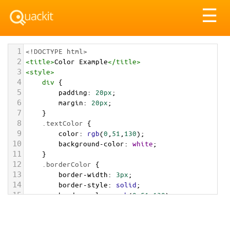
Tog
☰
nav
1
<!DOCTYPE html>
2
<
title
>
Color Example
</
title
>
3
<
style
>
4
div
 {
5
padding
: 
20px
;
6
margin
: 
20px
;
7
    }
8
.textColor
 {
9
color
: 
rgb
(
0
,
51
,
130
);
10
background-color
: 
white
;
11
    }
12
.borderColor
 {
13
border-width
: 
3px
;
14
border-style
: 
solid
;
15
border-color
: 
rgb
(
0
,
51
,
130
);
16
    }
17
.backgroundColor
 {
18
background-color
: 
rgb
(
0
,
51
,
130
);