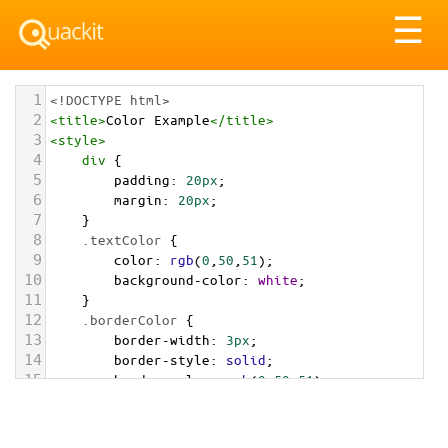
Tog
☰
nav
1
<!DOCTYPE html>
2
<
title
>
Color Example
</
title
>
3
<
style
>
4
div
 {
5
padding
: 
20px
;
6
margin
: 
20px
;
7
    }
8
.textColor
 {
9
color
: 
rgb
(
0
,
50
,
51
);
10
background-color
: 
white
;
11
    }
12
.borderColor
 {
13
border-width
: 
3px
;
14
border-style
: 
solid
;
15
border-color
: 
rgb
(
0
,
50
,
51
);
16
    }
17
.backgroundColor
 {
18
background-color
: 
rgb
(
0
,
50
,
51
);