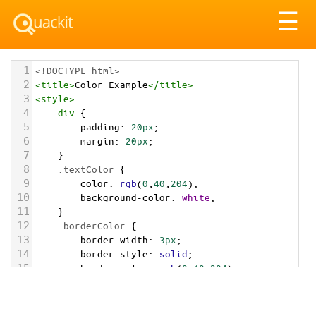
Tog
☰
nav
1
<!DOCTYPE html>
2
<
title
>
Color Example
</
title
>
3
<
style
>
4
div
 {
5
padding
: 
20px
;
6
margin
: 
20px
;
7
    }
8
.textColor
 {
9
color
: 
rgb
(
0
,
40
,
204
);
10
background-color
: 
white
;
11
    }
12
.borderColor
 {
13
border-width
: 
3px
;
14
border-style
: 
solid
;
15
border-color
: 
rgb
(
0
,
40
,
204
);
16
    }
17
.backgroundColor
 {
18
background-color
: 
rgb
(
0
,
40
,
204
);