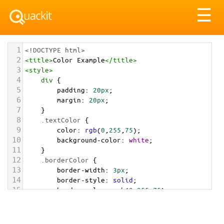
Tog
☰
nav
1
<!DOCTYPE html>
2
<
title
>
Color Example
</
title
>
3
<
style
>
4
div
 {
5
padding
: 
20px
;
6
margin
: 
20px
;
7
    }
8
.textColor
 {
9
color
: 
rgb
(
0
,
255
,
75
);
10
background-color
: 
white
;
11
    }
12
.borderColor
 {
13
border-width
: 
3px
;
14
border-style
: 
solid
;
15
border-color
: 
rgb
(
0
,
255
,
75
);
16
    }
17
.backgroundColor
 {
18
background-color
: 
rgb
(
0
,
255
,
75
);