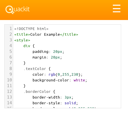
Tog
☰
nav
1
<!DOCTYPE html>
2
<
title
>
Color Example
</
title
>
3
<
style
>
4
div
 {
5
padding
: 
20px
;
6
margin
: 
20px
;
7
    }
8
.textColor
 {
9
color
: 
rgb
(
0
,
255
,
230
);
10
background-color
: 
white
;
11
    }
12
.borderColor
 {
13
border-width
: 
3px
;
14
border-style
: 
solid
;
15
border-color
: 
rgb
(
0
,
255
,
230
);
16
    }
17
.backgroundColor
 {
18
background-color
: 
rgb
(
0
,
255
,
230
);