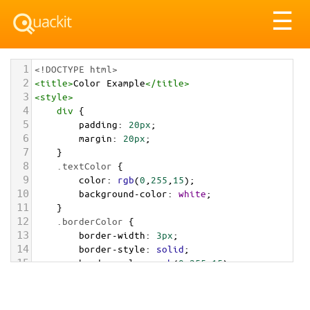
Tog
☰
nav
1
<!DOCTYPE html>
2
<
title
>
Color Example
</
title
>
3
<
style
>
4
div
 {
5
padding
: 
20px
;
6
margin
: 
20px
;
7
    }
8
.textColor
 {
9
color
: 
rgb
(
0
,
255
,
15
);
10
background-color
: 
white
;
11
    }
12
.borderColor
 {
13
border-width
: 
3px
;
14
border-style
: 
solid
;
15
border-color
: 
rgb
(
0
,
255
,
15
);
16
    }
17
.backgroundColor
 {
18
background-color
: 
rgb
(
0
,
255
,
15
);