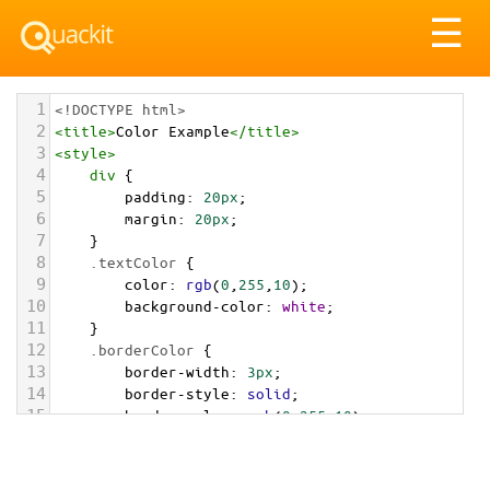
Tog
☰
nav
1
<!DOCTYPE html>
2
<
title
>
Color Example
</
title
>
3
<
style
>
4
div
 {
5
padding
: 
20px
;
6
margin
: 
20px
;
7
    }
8
.textColor
 {
9
color
: 
rgb
(
0
,
255
,
10
);
10
background-color
: 
white
;
11
    }
12
.borderColor
 {
13
border-width
: 
3px
;
14
border-style
: 
solid
;
15
border-color
: 
rgb
(
0
,
255
,
10
);
16
    }
17
.backgroundColor
 {
18
background-color
: 
rgb
(
0
,
255
,
10
);