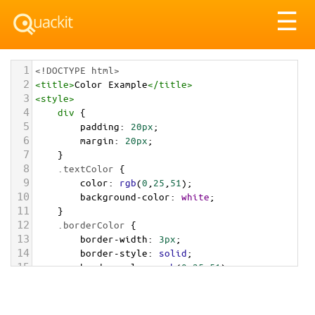
Tog
☰
nav
1
<!DOCTYPE html>
2
<
title
>
Color Example
</
title
>
3
<
style
>
4
div
 {
5
padding
: 
20px
;
6
margin
: 
20px
;
7
    }
8
.textColor
 {
9
color
: 
rgb
(
0
,
25
,
51
);
10
background-color
: 
white
;
11
    }
12
.borderColor
 {
13
border-width
: 
3px
;
14
border-style
: 
solid
;
15
border-color
: 
rgb
(
0
,
25
,
51
);
16
    }
17
.backgroundColor
 {
18
background-color
: 
rgb
(
0
,
25
,
51
);