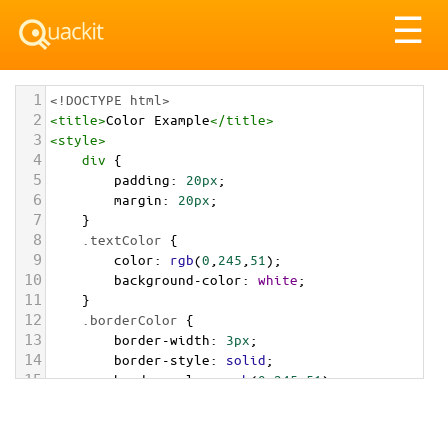
Tog
☰
nav
1
<!DOCTYPE html>
2
<
title
>
Color Example
</
title
>
3
<
style
>
4
div
 {
5
padding
: 
20px
;
6
margin
: 
20px
;
7
    }
8
.textColor
 {
9
color
: 
rgb
(
0
,
245
,
51
);
10
background-color
: 
white
;
11
    }
12
.borderColor
 {
13
border-width
: 
3px
;
14
border-style
: 
solid
;
15
border-color
: 
rgb
(
0
,
245
,
51
);
16
    }
17
.backgroundColor
 {
18
background-color
: 
rgb
(
0
,
245
,
51
);