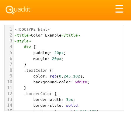
Tog
☰
nav
1
<!DOCTYPE html>
2
<
title
>
Color Example
</
title
>
3
<
style
>
4
div
 {
5
padding
: 
20px
;
6
margin
: 
20px
;
7
    }
8
.textColor
 {
9
color
: 
rgb
(
0
,
245
,
102
);
10
background-color
: 
white
;
11
    }
12
.borderColor
 {
13
border-width
: 
3px
;
14
border-style
: 
solid
;
15
border-color
: 
rgb
(
0
,
245
,
102
);
16
    }
17
.backgroundColor
 {
18
background-color
: 
rgb
(
0
,
245
,
102
);