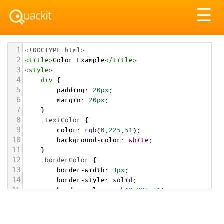
Tog
☰
nav
1
<!DOCTYPE html>
2
<
title
>
Color Example
</
title
>
3
<
style
>
4
div
 {
5
padding
: 
20px
;
6
margin
: 
20px
;
7
    }
8
.textColor
 {
9
color
: 
rgb
(
0
,
225
,
51
);
10
background-color
: 
white
;
11
    }
12
.borderColor
 {
13
border-width
: 
3px
;
14
border-style
: 
solid
;
15
border-color
: 
rgb
(
0
,
225
,
51
);
16
    }
17
.backgroundColor
 {
18
background-color
: 
rgb
(
0
,
225
,
51
);