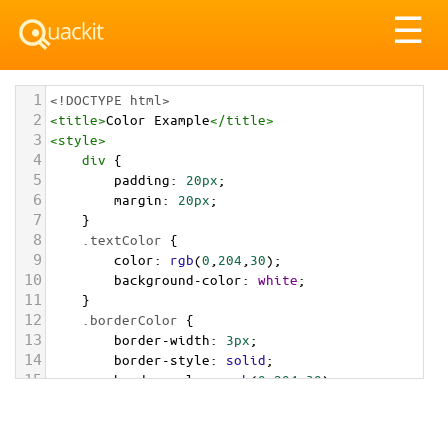
Tog
☰
nav
1
<!DOCTYPE html>
2
<
title
>
Color Example
</
title
>
3
<
style
>
4
div
 {
5
padding
: 
20px
;
6
margin
: 
20px
;
7
    }
8
.textColor
 {
9
color
: 
rgb
(
0
,
204
,
30
);
10
background-color
: 
white
;
11
    }
12
.borderColor
 {
13
border-width
: 
3px
;
14
border-style
: 
solid
;
15
border-color
: 
rgb
(
0
,
204
,
30
);
16
    }
17
.backgroundColor
 {
18
background-color
: 
rgb
(
0
,
204
,
30
);