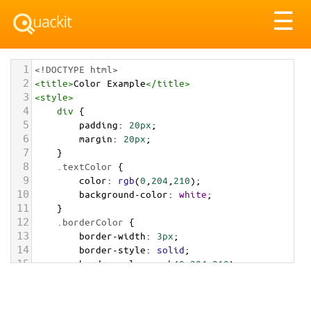
Tog
☰
nav
1
<!DOCTYPE html>
2
<
title
>
Color Example
</
title
>
3
<
style
>
4
div
 {
5
padding
: 
20px
;
6
margin
: 
20px
;
7
    }
8
.textColor
 {
9
color
: 
rgb
(
0
,
204
,
210
);
10
background-color
: 
white
;
11
    }
12
.borderColor
 {
13
border-width
: 
3px
;
14
border-style
: 
solid
;
15
border-color
: 
rgb
(
0
,
204
,
210
);
16
    }
17
.backgroundColor
 {
18
background-color
: 
rgb
(
0
,
204
,
210
);