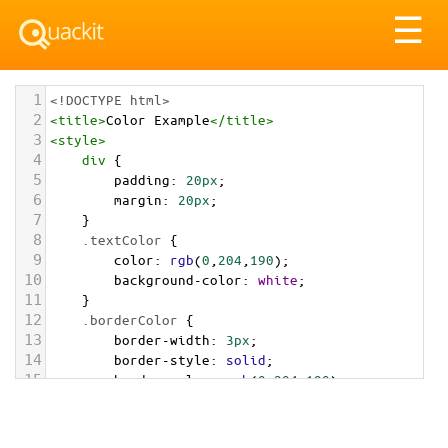
Tog
☰
nav
1
<!DOCTYPE html>
2
<
title
>
Color Example
</
title
>
3
<
style
>
4
div
 {
5
padding
: 
20px
;
6
margin
: 
20px
;
7
    }
8
.textColor
 {
9
color
: 
rgb
(
0
,
204
,
190
);
10
background-color
: 
white
;
11
    }
12
.borderColor
 {
13
border-width
: 
3px
;
14
border-style
: 
solid
;
15
border-color
: 
rgb
(
0
,
204
,
190
);
16
    }
17
.backgroundColor
 {
18
background-color
: 
rgb
(
0
,
204
,
190
);