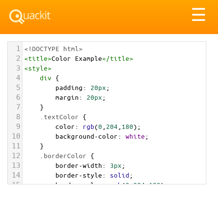
Tog
☰
nav
1
<!DOCTYPE html>
2
<
title
>
Color Example
</
title
>
3
<
style
>
4
div
 {
5
padding
: 
20px
;
6
margin
: 
20px
;
7
    }
8
.textColor
 {
9
color
: 
rgb
(
0
,
204
,
180
);
10
background-color
: 
white
;
11
    }
12
.borderColor
 {
13
border-width
: 
3px
;
14
border-style
: 
solid
;
15
border-color
: 
rgb
(
0
,
204
,
180
);
16
    }
17
.backgroundColor
 {
18
background-color
: 
rgb
(
0
,
204
,
180
);