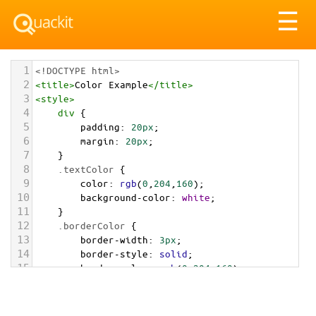
Tog
☰
nav
1
<!DOCTYPE html>
2
<
title
>
Color Example
</
title
>
3
<
style
>
4
div
 {
5
padding
: 
20px
;
6
margin
: 
20px
;
7
    }
8
.textColor
 {
9
color
: 
rgb
(
0
,
204
,
160
);
10
background-color
: 
white
;
11
    }
12
.borderColor
 {
13
border-width
: 
3px
;
14
border-style
: 
solid
;
15
border-color
: 
rgb
(
0
,
204
,
160
);
16
    }
17
.backgroundColor
 {
18
background-color
: 
rgb
(
0
,
204
,
160
);