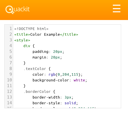
Tog
☰
nav
1
<!DOCTYPE html>
2
<
title
>
Color Example
</
title
>
3
<
style
>
4
div
 {
5
padding
: 
20px
;
6
margin
: 
20px
;
7
    }
8
.textColor
 {
9
color
: 
rgb
(
0
,
204
,
115
);
10
background-color
: 
white
;
11
    }
12
.borderColor
 {
13
border-width
: 
3px
;
14
border-style
: 
solid
;
15
border-color
: 
rgb
(
0
,
204
,
115
);
16
    }
17
.backgroundColor
 {
18
background-color
: 
rgb
(
0
,
204
,
115
);