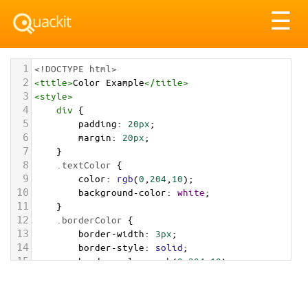
Tog
☰
nav
1
<!DOCTYPE html>
2
<
title
>
Color Example
</
title
>
3
<
style
>
4
div
 {
5
padding
: 
20px
;
6
margin
: 
20px
;
7
    }
8
.textColor
 {
9
color
: 
rgb
(
0
,
204
,
10
);
10
background-color
: 
white
;
11
    }
12
.borderColor
 {
13
border-width
: 
3px
;
14
border-style
: 
solid
;
15
border-color
: 
rgb
(
0
,
204
,
10
);
16
    }
17
.backgroundColor
 {
18
background-color
: 
rgb
(
0
,
204
,
10
);