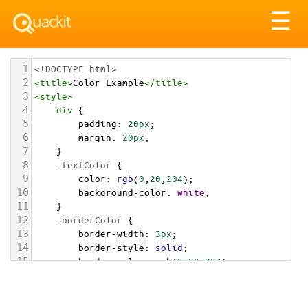
Tog
☰
nav
1
<!DOCTYPE html>
2
<
title
>
Color Example
</
title
>
3
<
style
>
4
div
 {
5
padding
: 
20px
;
6
margin
: 
20px
;
7
    }
8
.textColor
 {
9
color
: 
rgb
(
0
,
20
,
204
);
10
background-color
: 
white
;
11
    }
12
.borderColor
 {
13
border-width
: 
3px
;
14
border-style
: 
solid
;
15
border-color
: 
rgb
(
0
,
20
,
204
);
16
    }
17
.backgroundColor
 {
18
background-color
: 
rgb
(
0
,
20
,
204
);