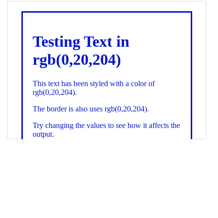
19
color
: 
white
;
20
    }
21
.backgroundGradient
 {
22
background
: 
linear-gradient
(
to
bottom
, 
white
, 
rgb
(
0
,
20
,
204
));
23
color
: 
white
;
24
    }