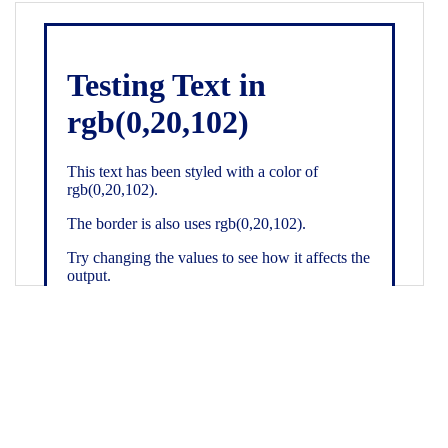
19
color
: 
white
;
20
    }
21
.backgroundGradient
 {
22
background
: 
linear-gradient
(
to
bottom
, 
white
, 
rgb
(
0
,
20
,
102
));
23
color
: 
white
;
24
    }