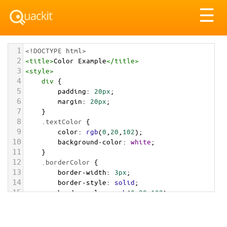
Tog
☰
nav
1
<!DOCTYPE html>
2
<
title
>
Color Example
</
title
>
3
<
style
>
4
div
 {
5
padding
: 
20px
;
6
margin
: 
20px
;
7
    }
8
.textColor
 {
9
color
: 
rgb
(
0
,
20
,
102
);
10
background-color
: 
white
;
11
    }
12
.borderColor
 {
13
border-width
: 
3px
;
14
border-style
: 
solid
;
15
border-color
: 
rgb
(
0
,
20
,
102
);
16
    }
17
.backgroundColor
 {
18
background-color
: 
rgb
(
0
,
20
,
102
);