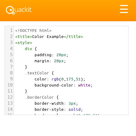
Tog
☰
nav
1
<!DOCTYPE html>
2
<
title
>
Color Example
</
title
>
3
<
style
>
4
div
 {
5
padding
: 
20px
;
6
margin
: 
20px
;
7
    }
8
.textColor
 {
9
color
: 
rgb
(
0
,
175
,
51
);
10
background-color
: 
white
;
11
    }
12
.borderColor
 {
13
border-width
: 
3px
;
14
border-style
: 
solid
;
15
border-color
: 
rgb
(
0
,
175
,
51
);
16
    }
17
.backgroundColor
 {
18
background-color
: 
rgb
(
0
,
175
,
51
);