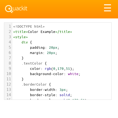
Tog
☰
nav
1
<!DOCTYPE html>
2
<
title
>
Color Example
</
title
>
3
<
style
>
4
div
 {
5
padding
: 
20px
;
6
margin
: 
20px
;
7
    }
8
.textColor
 {
9
color
: 
rgb
(
0
,
170
,
51
);
10
background-color
: 
white
;
11
    }
12
.borderColor
 {
13
border-width
: 
3px
;
14
border-style
: 
solid
;
15
border-color
: 
rgb
(
0
,
170
,
51
);
16
    }
17
.backgroundColor
 {
18
background-color
: 
rgb
(
0
,
170
,
51
);