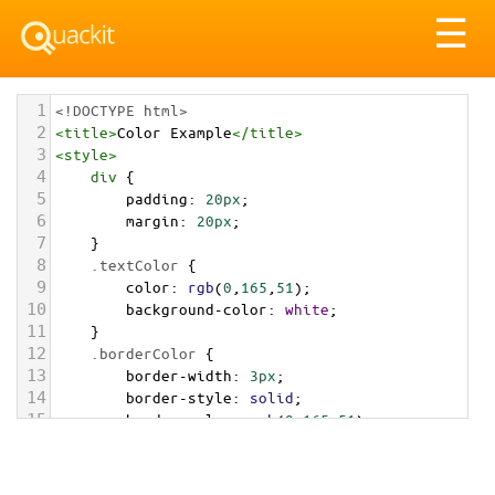
Tog
☰
nav
1
<!DOCTYPE html>
2
<
title
>
Color Example
</
title
>
3
<
style
>
4
div
 {
5
padding
: 
20px
;
6
margin
: 
20px
;
7
    }
8
.textColor
 {
9
color
: 
rgb
(
0
,
165
,
51
);
10
background-color
: 
white
;
11
    }
12
.borderColor
 {
13
border-width
: 
3px
;
14
border-style
: 
solid
;
15
border-color
: 
rgb
(
0
,
165
,
51
);
16
    }
17
.backgroundColor
 {
18
background-color
: 
rgb
(
0
,
165
,
51
);