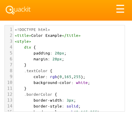
Tog
☰
nav
1
<!DOCTYPE html>
2
<
title
>
Color Example
</
title
>
3
<
style
>
4
div
 {
5
padding
: 
20px
;
6
margin
: 
20px
;
7
    }
8
.textColor
 {
9
color
: 
rgb
(
0
,
165
,
255
);
10
background-color
: 
white
;
11
    }
12
.borderColor
 {
13
border-width
: 
3px
;
14
border-style
: 
solid
;
15
border-color
: 
rgb
(
0
,
165
,
255
);
16
    }
17
.backgroundColor
 {
18
background-color
: 
rgb
(
0
,
165
,
255
);