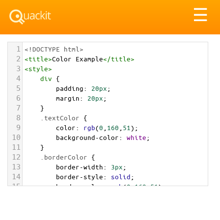
Tog
☰
nav
1
<!DOCTYPE html>
2
<
title
>
Color Example
</
title
>
3
<
style
>
4
div
 {
5
padding
: 
20px
;
6
margin
: 
20px
;
7
    }
8
.textColor
 {
9
color
: 
rgb
(
0
,
160
,
51
);
10
background-color
: 
white
;
11
    }
12
.borderColor
 {
13
border-width
: 
3px
;
14
border-style
: 
solid
;
15
border-color
: 
rgb
(
0
,
160
,
51
);
16
    }
17
.backgroundColor
 {
18
background-color
: 
rgb
(
0
,
160
,
51
);