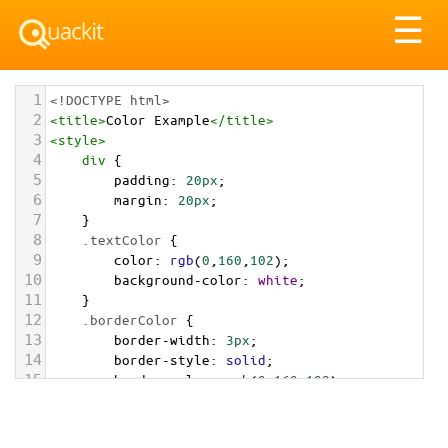
Tog
☰
nav
1
<!DOCTYPE html>
2
<
title
>
Color Example
</
title
>
3
<
style
>
4
div
 {
5
padding
: 
20px
;
6
margin
: 
20px
;
7
    }
8
.textColor
 {
9
color
: 
rgb
(
0
,
160
,
102
);
10
background-color
: 
white
;
11
    }
12
.borderColor
 {
13
border-width
: 
3px
;
14
border-style
: 
solid
;
15
border-color
: 
rgb
(
0
,
160
,
102
);
16
    }
17
.backgroundColor
 {
18
background-color
: 
rgb
(
0
,
160
,
102
);