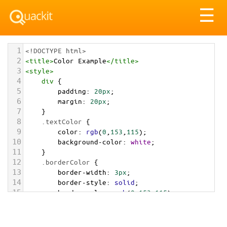
Tog
☰
nav
1
<!DOCTYPE html>
2
<
title
>
Color Example
</
title
>
3
<
style
>
4
div
 {
5
padding
: 
20px
;
6
margin
: 
20px
;
7
    }
8
.textColor
 {
9
color
: 
rgb
(
0
,
153
,
115
);
10
background-color
: 
white
;
11
    }
12
.borderColor
 {
13
border-width
: 
3px
;
14
border-style
: 
solid
;
15
border-color
: 
rgb
(
0
,
153
,
115
);
16
    }
17
.backgroundColor
 {
18
background-color
: 
rgb
(
0
,
153
,
115
);