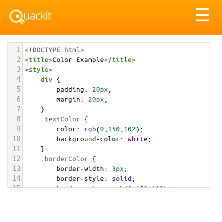
Tog
☰
nav
1
<!DOCTYPE html>
2
<
title
>
Color Example
</
title
>
3
<
style
>
4
div
 {
5
padding
: 
20px
;
6
margin
: 
20px
;
7
    }
8
.textColor
 {
9
color
: 
rgb
(
0
,
150
,
102
);
10
background-color
: 
white
;
11
    }
12
.borderColor
 {
13
border-width
: 
3px
;
14
border-style
: 
solid
;
15
border-color
: 
rgb
(
0
,
150
,
102
);
16
    }
17
.backgroundColor
 {
18
background-color
: 
rgb
(
0
,
150
,
102
);