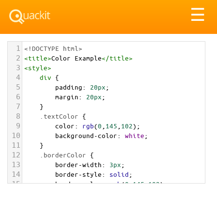
Tog
☰
nav
1
<!DOCTYPE html>
2
<
title
>
Color Example
</
title
>
3
<
style
>
4
div
 {
5
padding
: 
20px
;
6
margin
: 
20px
;
7
    }
8
.textColor
 {
9
color
: 
rgb
(
0
,
145
,
102
);
10
background-color
: 
white
;
11
    }
12
.borderColor
 {
13
border-width
: 
3px
;
14
border-style
: 
solid
;
15
border-color
: 
rgb
(
0
,
145
,
102
);
16
    }
17
.backgroundColor
 {
18
background-color
: 
rgb
(
0
,
145
,
102
);