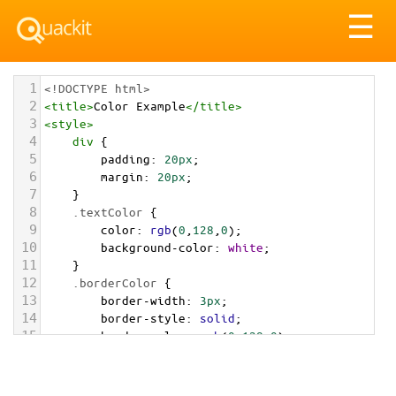
Tog
☰
nav
1
<!DOCTYPE html>
2
<
title
>
Color Example
</
title
>
3
<
style
>
4
div
 {
5
padding
: 
20px
;
6
margin
: 
20px
;
7
    }
8
.textColor
 {
9
color
: 
rgb
(
0
,
128
,
0
);
10
background-color
: 
white
;
11
    }
12
.borderColor
 {
13
border-width
: 
3px
;
14
border-style
: 
solid
;
15
border-color
: 
rgb
(
0
,
128
,
0
);
16
    }
17
.backgroundColor
 {
18
background-color
: 
rgb
(
0
,
128
,
0
);