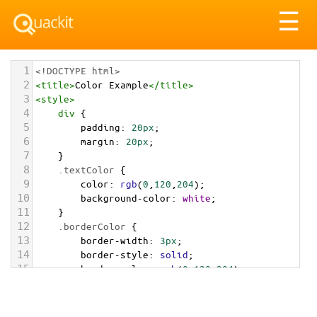
Tog
☰
nav
1
<!DOCTYPE html>
2
<
title
>
Color Example
</
title
>
3
<
style
>
4
div
 {
5
padding
: 
20px
;
6
margin
: 
20px
;
7
    }
8
.textColor
 {
9
color
: 
rgb
(
0
,
120
,
204
);
10
background-color
: 
white
;
11
    }
12
.borderColor
 {
13
border-width
: 
3px
;
14
border-style
: 
solid
;
15
border-color
: 
rgb
(
0
,
120
,
204
);
16
    }
17
.backgroundColor
 {
18
background-color
: 
rgb
(
0
,
120
,
204
);